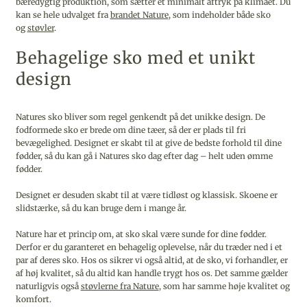
bæredygtig produktion, som sætter et minimalt aftryk på klimaet. Du
kan se hele udvalget fra
brandet Nature
, som indeholder både sko
og
støvler
.
Behagelige sko med et unikt
design
Natures sko bliver som regel genkendt på det unikke design. De
fodformede sko er brede om dine tæer, så der er plads til fri
bevægelighed. Designet er skabt til at give de bedste forhold til dine
fødder, så du kan gå i Natures sko dag efter dag – helt uden ømme
fødder.
Designet er desuden skabt til at være tidløst og klassisk. Skoene er
slidstærke, så du kan bruge dem i mange år.
Nature har et princip om, at sko skal være sunde for dine fødder.
Derfor er du garanteret en behagelig oplevelse, når du træder ned i et
par af deres sko. Hos os sikrer vi også altid, at de sko, vi forhandler, er
af høj kvalitet, så du altid kan handle trygt hos os. Det samme gælder
naturligvis også
støvlerne fra Nature
, som har samme høje kvalitet og
komfort.