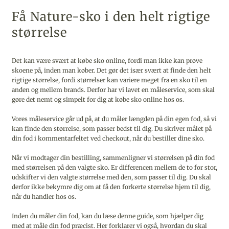
Få Nature-sko i den helt rigtige
størrelse
Det kan være svært at købe sko online, fordi man ikke kan prøve
skoene på, inden man køber. Det gør det især svært at finde den helt
rigtige størrelse, fordi størrelser kan variere meget fra en sko til en
anden og mellem brands. Derfor har vi lavet en måleservice, som skal
gøre det nemt og simpelt for dig at købe sko online hos os.
Vores måleservice går ud på, at du måler længden på din egen fod, så vi
kan finde den størrelse, som passer bedst til dig. Du skriver målet på
din fod i kommentarfeltet ved checkout, når du bestiller dine sko.
Når vi modtager din bestilling, sammenligner vi størrelsen på din fod
med størrelsen på den valgte sko. Er differencen mellem de to for stor,
udskifter vi den valgte størrelse med den, som passer til dig. Du skal
derfor ikke bekymre dig om at få den forkerte størrelse hjem til dig,
når du handler hos os.
Inden du måler din fod, kan du læse
denne guide
, som hjælper dig
med at måle din fod præcist. Her forklarer vi også, hvordan du skal