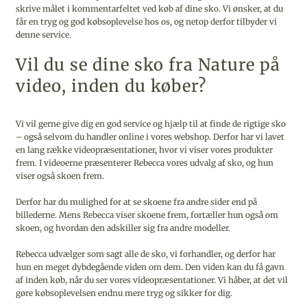
skrive målet i kommentarfeltet ved køb af dine sko. Vi ønsker, at du
får en tryg og god købsoplevelse hos os, og netop derfor tilbyder vi
denne service.
Vil du se dine sko fra Nature på
video, inden du køber?
Vi vil gerne give dig en god service og hjælp til at finde de rigtige sko
– også selvom du handler online i vores webshop. Derfor har vi lavet
en lang række videopræsentationer, hvor vi viser vores produkter
frem. I videoerne præsenterer Rebecca vores udvalg af sko, og hun
viser også skoen frem.
Derfor har du mulighed for at se skoene fra andre sider end på
billederne. Mens Rebecca viser skoene frem, fortæller hun også om
skoen, og hvordan den adskiller sig fra andre modeller.
Rebecca udvælger som sagt alle de sko, vi forhandler, og derfor har
hun en meget dybdegående viden om dem. Den viden kan du få gavn
af inden køb, når du ser vores videopræsentationer. Vi håber, at det vil
gøre købsoplevelsen endnu mere tryg og sikker for dig.