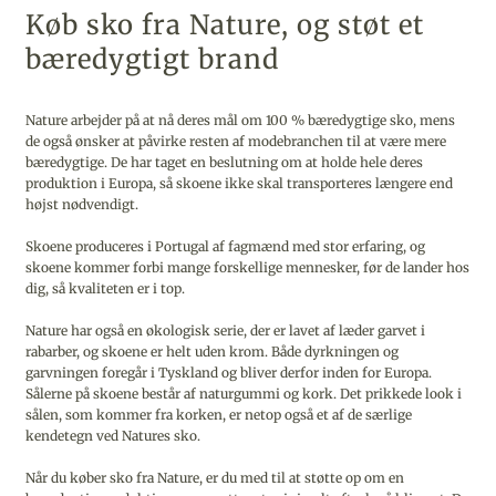
Køb sko fra Nature, og støt et
bæredygtigt brand
Nature arbejder på at nå deres mål om 100 % bæredygtige sko, mens
de også ønsker at påvirke resten af modebranchen til at være mere
bæredygtige. De har taget en beslutning om at holde hele deres
produktion i Europa, så skoene ikke skal transporteres længere end
højst nødvendigt.
Skoene produceres i Portugal af fagmænd med stor erfaring, og
skoene kommer forbi mange forskellige mennesker, før de lander hos
dig, så kvaliteten er i top.
Nature har også en økologisk serie, der er lavet af læder garvet i
rabarber, og skoene er helt uden krom. Både dyrkningen og
garvningen foregår i Tyskland og bliver derfor inden for Europa.
Sålerne på skoene består af naturgummi og kork. Det prikkede look i
sålen, som kommer fra korken, er netop også et af de særlige
kendetegn ved Natures sko.
Når du køber sko fra Nature, er du med til at støtte op om en