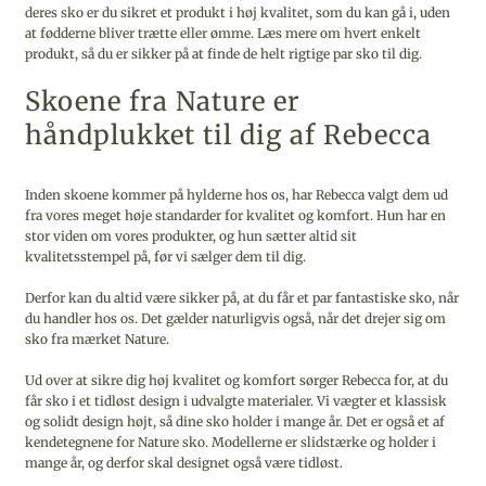
deres sko er du sikret et produkt i høj kvalitet, som du kan gå i, uden
at fødderne bliver trætte eller ømme. Læs mere om hvert enkelt
produkt, så du er sikker på at finde de helt rigtige par sko til dig.
Skoene fra Nature er
håndplukket til dig af Rebecca
Inden skoene kommer på hylderne hos os, har Rebecca valgt dem ud
fra vores meget høje standarder for kvalitet og komfort. Hun har en
stor viden om vores produkter, og hun sætter altid sit
kvalitetsstempel på, før vi sælger dem til dig.
Derfor kan du altid være sikker på, at du får et par fantastiske sko, når
du handler hos os. Det gælder naturligvis også, når det drejer sig om
sko fra mærket Nature.
Ud over at sikre dig høj kvalitet og komfort sørger Rebecca for, at du
får sko i et tidløst design i udvalgte materialer. Vi vægter et klassisk
og solidt design højt, så dine sko holder i mange år. Det er også et af
kendetegnene for Nature sko. Modellerne er slidstærke og holder i
mange år, og derfor skal designet også være tidløst.